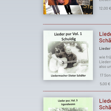
12,00 
Lied
Schä
Lieder 
wie fr
Lieder
also u
17 Son
5,00 €
Lied
Schä