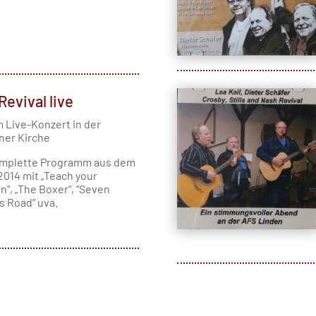
evival live
 Live-Konzert in der
er Kirche
mplette Programm aus dem
2014 mit „Teach your
n“, „The Boxer“, “Seven
s Road” uva.