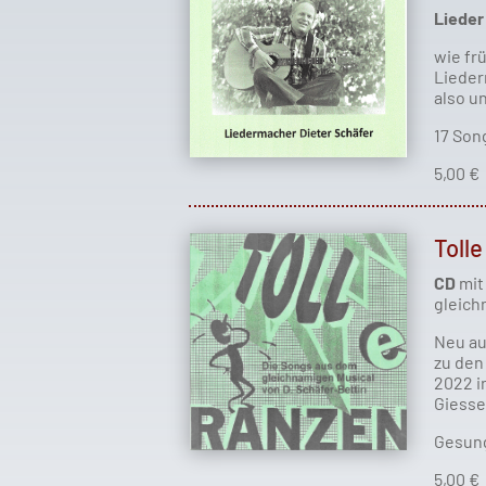
Lieder 
wie fr
Lieder
also u
17 Son
5,00 €
Toll
CD
mit
gleich
Neu a
zu den
2022 i
Giesse
Gesung
5,00 €