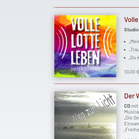
Voll
Studi
„Mei
„Tra
„Du 
10,00 
Der 
CD
mit
Musica
„Die S
Einsam
„Freihe