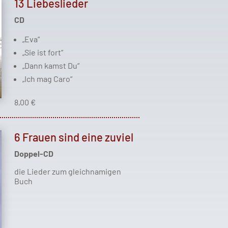
13 Liebeslieder
CD
„Eva“
„Sie ist fort“
„Dann kamst Du“
„Ich mag Caro“
8,00 €
6 Frauen sind eine zuviel
Doppel-CD
die Lieder zum gleichnamigen
Buch