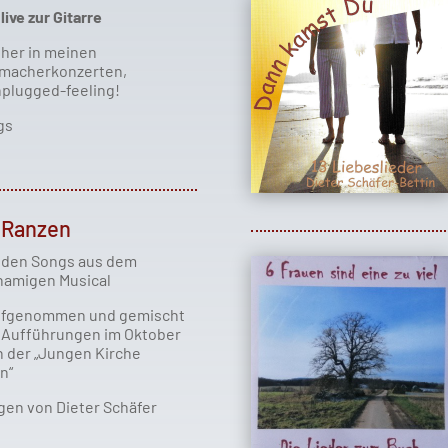
live zur Gitarre
üher in meinen
macherkonzerten,
nplugged-feeling!
gs
e Ranzen
 den Songs aus dem
namigen Musical
ufgenommen und gemischt
 Aufführungen im Oktober
n der „Jungen Kirche
n“
en von Dieter Schäfer