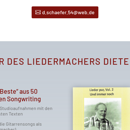
d.schaefer.54@web.de
R DES LIEDERMACHERS DIETE
 Beste“ aus 50
en Songwriting
 Studioaufnahmen mit den
ten Texten
die Gitarrensongs als
macher)