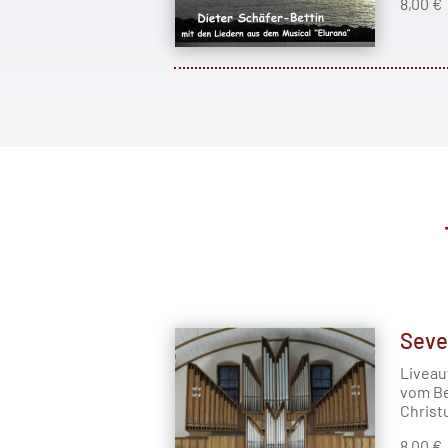
8,00 €
Seve
Liveau
vom Be
Christ
8,00 €