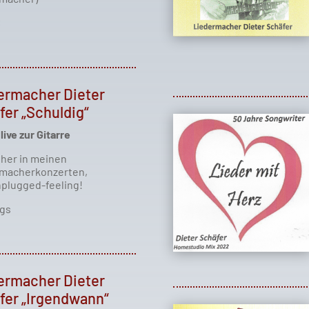
€
ermacher Dieter
fer „Schuldig“
live zur Gitarre
üher in meinen
macherkonzerten,
nplugged-feeling!
gs
ermacher Dieter
fer „Irgendwann“