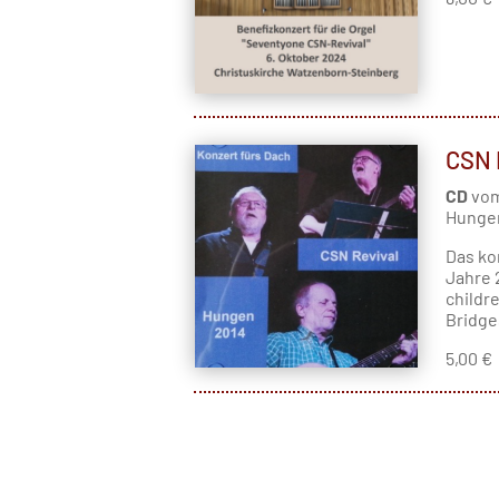
CSN R
CD
vom
Hungen
Das ko
Jahre 
childre
Bridge
5,00 €