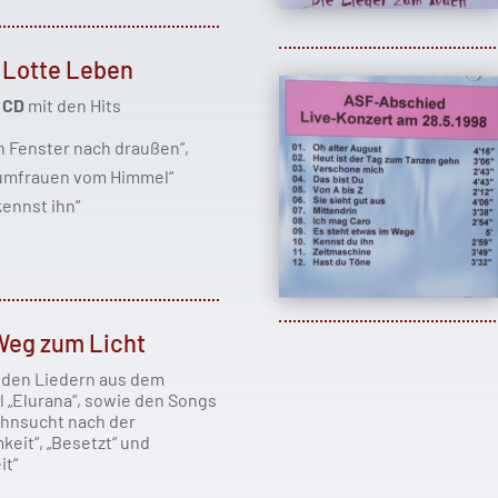
e Lotte Leben
o CD
mit den Hits
n Fenster nach draußen“,
umfrauen vom Himmel“
kennst ihn“
€
Weg zum Licht
 den Liedern aus dem
l „Elurana“, sowie den Songs
ehnsucht nach der
keit“, „Besetzt“ und
it“