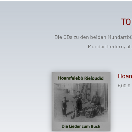
TO
Die CDs zu den beiden Mundartbü
Mundartliedern, a
Hoam
5,00 €