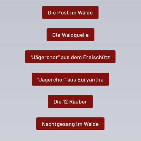
Die Post im Walde
Die Waldquelle
"Jägerchor" aus dem Freischütz
"Jägerchor" aus Euryanthe
Die 12 Räuber
Nachtgesang im Walde