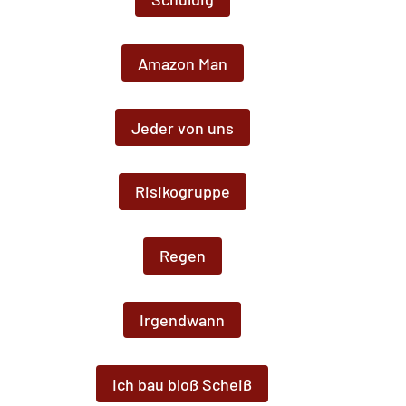
Amazon Man
Jeder von uns
Risikogruppe
Regen
Irgendwann
Ich bau bloß Scheiß