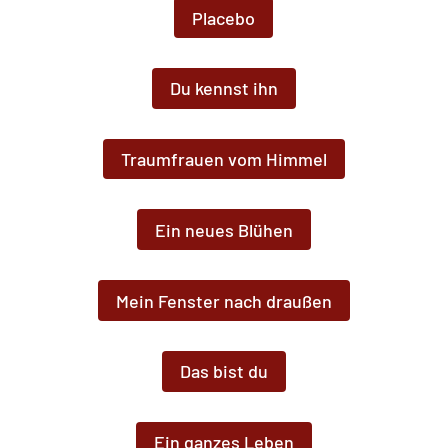
Placebo
Du kennst ihn
Traumfrauen vom Himmel
Ein neues Blühen
Mein Fenster nach draußen
Das bist du
Ein ganzes Leben