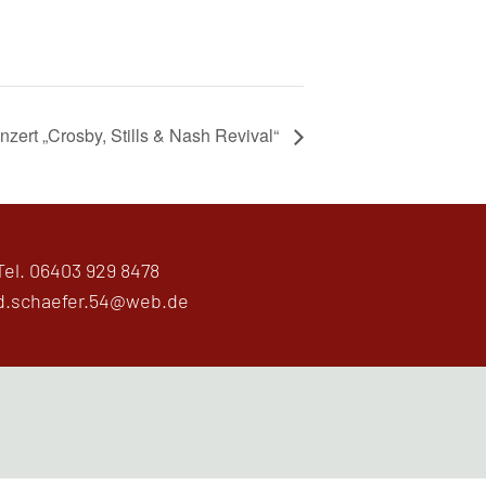
nzert „Crosby, Stills & Nash Revival“
Tel.
06403 929 8478
d.schaefer.54@web.de