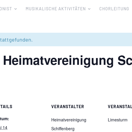
ONIST
MUSIKALISCHE AKTIVITÄTEN
CHORLEITUNG
stattgefunden.
r Heimatvereinigung Sc
TAILS
VERANSTALTER
VERANSTA
tum:
Heimatvereinigung
Limesturm
i 14
Schiffenberg