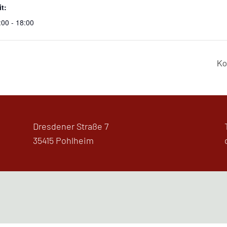
it:
:00 - 18:00
Ko
Dresdener Straße 7
35415 Pohlheim
g